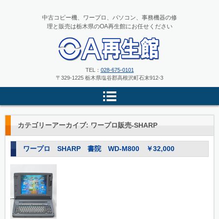
中古コピー機、ワープロ、パソコン、事務機器の修
理と販売は栃木県のOA再生館にお任せください
中古コピー機、ワープロ、パソコ
TEL：
028-675-0101
〒329-1225 栃木県塩谷郡高根沢町石末912-3
ンの修理と販売 栃木県のOA再
生館
カテゴリーアーカイブ:
ワープロ販売-SHARP
ワープロ SHARP 書院 WD-M800 ￥32,000