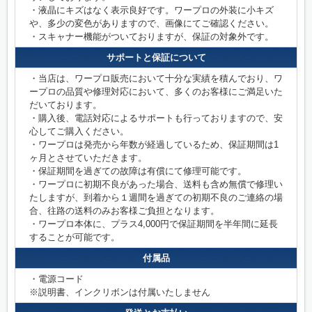
・液晶にキズはなく表示良好です。ワープロの外装に小キズ
や、多少の変色がありますので、画像にてご確認ください。
・スキャナー機能がついておりますが、保証の対象外です。
サポートと保証について
・当店は、ワープロ販売において十分な実績を積んでおり、ワ
ープロの品質や修理対応において、多くのお客様にご満足いた
だいております。
・購入後、電話対応によるサポートも行っておりますので、安
心してご購入ください。
・ワープロは発売から年数が経過しているため、保証期間は1
ヶ月とさせていただきます。
・保証期間を過ぎての故障は有償にて修理可能です。
・ワープロに初期不良があった場合、送料も含め無償で修理い
たしますが、到着から１週間を過ぎての初期不良のご連絡の場
合、往路の送料のみお客様ご負担となります。
・ワープロ本体に、プラス4,000円で保証期間を半年間に延長
することが可能です。
付属品
・電源コード
※説明書、インクリボンは付属いたしません