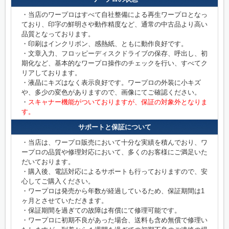
・当店のワープロはすべて自社整備による再生ワープロとなっ
ており、印字の鮮明さや動作精度など、通常の中古品より高い
品質となっております。
・印刷はインクリボン、感熱紙、ともに動作良好です。
・文章入力、フロッピーディスクドライブの保存、呼出し、初
期化など、基本的なワープロ操作のチェックを行い、すべてク
リアしております。
・液晶にキズはなく表示良好です。ワープロの外装に小キズ
や、多少の変色がありますので、画像にてご確認ください。
・
スキャナー機能がついておりますが、保証の対象外となりま
す。
サポートと保証について
・当店は、ワープロ販売において十分な実績を積んでおり、ワ
ープロの品質や修理対応において、多くのお客様にご満足いた
だいております。
・購入後、電話対応によるサポートも行っておりますので、安
心してご購入ください。
・ワープロは発売から年数が経過しているため、保証期間は1
ヶ月とさせていただきます。
・保証期間を過ぎての故障は有償にて修理可能です。
・ワープロに初期不良があった場合、送料も含め無償で修理い