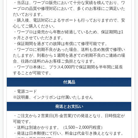
・当店は、ワープロ販売において十分な実績を積んでおり、ワ
ープロの品質や修理対応において、多くのお客様にご満足いた
だいております。
・購入後、電話対応によるサポートも行っておりますので、安
心してご購入ください。
・ワープロは発売から年数が経過しているため、保証期間は1
ヶ月とさせていただきます。
・保証期間を過ぎての故障は有償にて修理可能です。
・ワープロに初期不良があった場合、送料も含め無償で修理い
たしますが、到着から１週間を過ぎての初期不良のご連絡の場
合、往路の送料のみお客様ご負担となります。
・ワープロ本体に、プラス4,000円で保証期間を半年間に延長
することが可能です。
付属品
・電源コード
※説明書、インクリボンは付属いたしません
発送とお支払い
・ご注文から２営業日(月-金営業)での発送となり、日時指定が
可能です。
・送料は別途かかります。（1,500～2,000円程度）
・発送は日本郵便にて行い、料金は代金引き換えとなります。