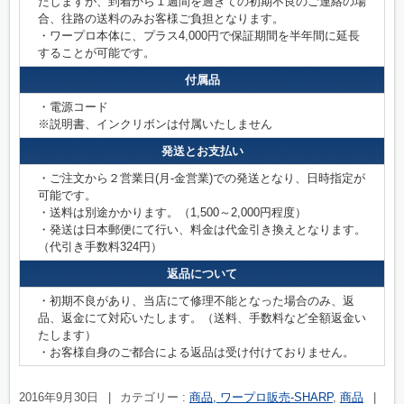
たしますが、到着から１週間を過ぎての初期不良のご連絡の場
合、往路の送料のみお客様ご負担となります。
・ワープロ本体に、プラス4,000円で保証期間を半年間に延長
することが可能です。
付属品
・電源コード
※説明書、インクリボンは付属いたしません
発送とお支払い
・ご注文から２営業日(月-金営業)での発送となり、日時指定が
可能です。
・送料は別途かかります。（1,500～2,000円程度）
・発送は日本郵便にて行い、料金は代金引き換えとなります。
（代引き手数料324円）
返品について
・初期不良があり、当店にて修理不能となった場合のみ、返
品、返金にて対応いたします。（送料、手数料など全額返金い
たします）
・お客様自身のご都合による返品は受け付けておりません。
2016年9月30日
|
カテゴリー :
商品, ワープロ販売-SHARP
,
商品
|