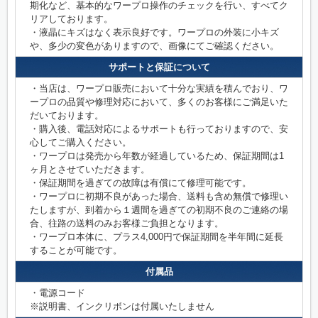
期化など、基本的なワープロ操作のチェックを行い、すべてク
リアしております。
・液晶にキズはなく表示良好です。ワープロの外装に小キズ
や、多少の変色がありますので、画像にてご確認ください。
サポートと保証について
・当店は、ワープロ販売において十分な実績を積んでおり、ワ
ープロの品質や修理対応において、多くのお客様にご満足いた
だいております。
・購入後、電話対応によるサポートも行っておりますので、安
心してご購入ください。
・ワープロは発売から年数が経過しているため、保証期間は1
ヶ月とさせていただきます。
・保証期間を過ぎての故障は有償にて修理可能です。
・ワープロに初期不良があった場合、送料も含め無償で修理い
たしますが、到着から１週間を過ぎての初期不良のご連絡の場
合、往路の送料のみお客様ご負担となります。
・ワープロ本体に、プラス4,000円で保証期間を半年間に延長
することが可能です。
付属品
・電源コード
※説明書、インクリボンは付属いたしません