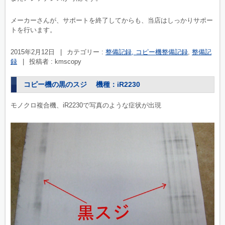
メーカーさんが、サポートを終了してからも、当店はしっかりサポー
トを行います。
2015年2月12日
|
カテゴリー :
整備記録, コピー機整備記録
,
整備記
録
|
投稿者 : kmscopy
コピー機の黒のスジ 機種：iR2230
モノクロ複合機、iR2230で写真のような症状が出現