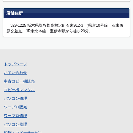
店舗住所
〒329-1225 栃木県塩谷郡高根沢町石末912-3 （県道10号線 石末西
原交差点、JR東北本線 宝積寺駅から徒歩20分）
トップページ
お問い合わせ
中古コピー機販売
コピー機レンタル
パソコン修理
ワープロ販売
ワープロ修理
パソコン修理
印刷・コピーサービス