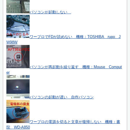
パソコンが起動しない
ワープロでFDが読めない 機種：TOSHIBA rupo J
W98W
パソコンが再起動を繰り返す 機種：Mouse Comput
er
パソコンの起動が遅い 自作パソコン
ワープロの電源を切ると文章が復帰しない 機種：書
院 WD-A850