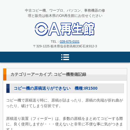
中古コピー機、ワープロ、パソコン、事務機器の修
理と販売は栃木県のOA再生館にお任せください
中古コピー機、ワープロ、パソコ
TEL：
028-675-0101
〒329-1225 栃木県塩谷郡高根沢町石末912-3
ンの修理と販売 栃木県のOA再
生館
カテゴリーアーカイブ:
コピー機整備記録
コピー機の原稿送りができない 機種:IR1500
コピー機で原稿送り時に、原稿が詰まったり、原稿の先端が折れ曲が
ったり、破けてしまう症状です。
原稿送り装置（フィーダー）は、多数の原稿をまとめてコピーする際
に、良く使用しますが・・・使えないと非常に不便な事に気がつきま
す！