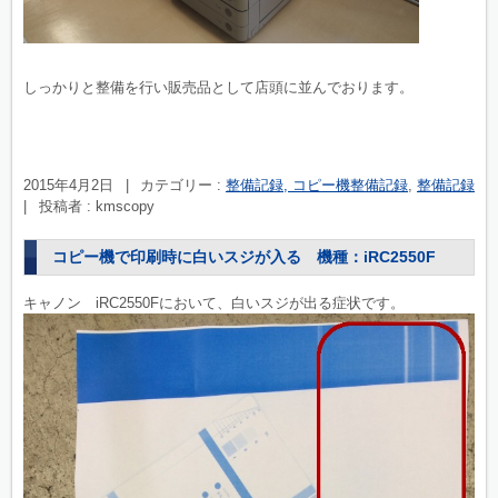
しっかりと整備を行い販売品として店頭に並んでおります。
2015年4月2日
|
カテゴリー :
整備記録, コピー機整備記録
,
整備記録
|
投稿者 : kmscopy
コピー機で印刷時に白いスジが入る 機種：iRC2550F
キャノン iRC2550Fにおいて、白いスジが出る症状です。