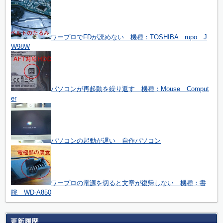
ワープロでFDが読めない 機種：TOSHIBA rupo J
W98W
パソコンが再起動を繰り返す 機種：Mouse Comput
er
パソコンの起動が遅い 自作パソコン
ワープロの電源を切ると文章が復帰しない 機種：書
院 WD-A850
更新履歴