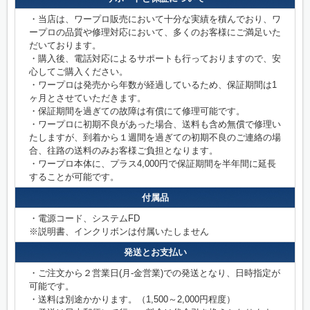
・当店は、ワープロ販売において十分な実績を積んでおり、ワ
ープロの品質や修理対応において、多くのお客様にご満足いた
だいております。
・購入後、電話対応によるサポートも行っておりますので、安
心してご購入ください。
・ワープロは発売から年数が経過しているため、保証期間は1
ヶ月とさせていただきます。
・保証期間を過ぎての故障は有償にて修理可能です。
・ワープロに初期不良があった場合、送料も含め無償で修理い
たしますが、到着から１週間を過ぎての初期不良のご連絡の場
合、往路の送料のみお客様ご負担となります。
・ワープロ本体に、プラス4,000円で保証期間を半年間に延長
することが可能です。
付属品
・電源コード、システムFD
※説明書、インクリボンは付属いたしません
発送とお支払い
・ご注文から２営業日(月-金営業)での発送となり、日時指定が
可能です。
・送料は別途かかります。（1,500～2,000円程度）