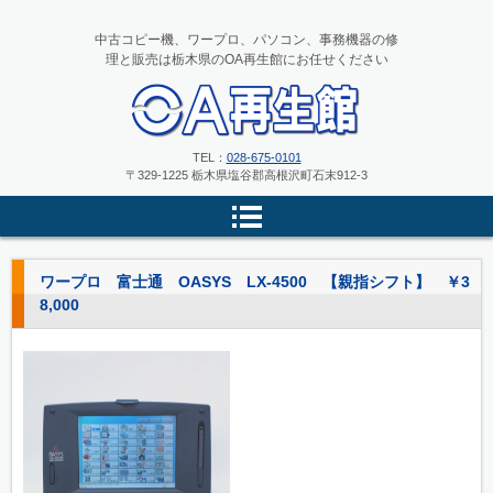
中古コピー機、ワープロ、パソコン、事務機器の修
理と販売は栃木県のOA再生館にお任せください
中古コピー機、ワープロ、パソコ
TEL：
028-675-0101
〒329-1225 栃木県塩谷郡高根沢町石末912-3
ンの修理と販売 栃木県のOA再
生館
ワープロ 富士通 OASYS LX-4500 【親指シフト】 ￥3
8,000