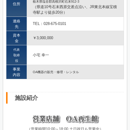
栃木県塩谷郡高根沢町石末912-3
住所
（県道10号石末西原交差点沿い、JR東北本線宝積
寺駅より徒歩20分）
連絡
TEL：028-675-0101
先
資本
￥3,000,000
金
代表
小宅 幸一
取締
役
事業
OA機器の販売・修理・レンタル
内容
施設紹介
（営業時間10:00～18:00,土日祝日も営業中）