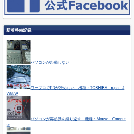
新着整備記録
パソコンが起動しない
ワープロでFDが読めない 機種：TOSHIBA rupo J
W98W
パソコンが再起動を繰り返す 機種：Mouse Comput
er