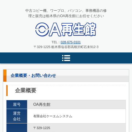
中古コピー機、ワープロ、パソコン、事務機器の修
理と販売は栃木県のOA再生館にお任せください
中古コピー機、ワープロ、パソコ
TEL：
028-675-0101
〒329-1225 栃木県塩谷郡高根沢町石末912-3
ンの修理と販売 栃木県のOA再
生館
企業概要・お問い合わせ
企業概要
屋号
OA再生館
運営
有限会社ケーエムシステム
会社
〒329-1225