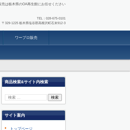
販売は栃木県のOA再生館にお任せください
TEL：
028-675-0101
〒329-1225 栃木県塩谷郡高根沢町石末912-3
ワープロ販売
商品検索&サイト内検索
サイト案内
トップページ