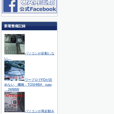
新着整備記録
パソコンが起動しな
い
ワープロでFDが読
めない 機種：TOSHIBA rupo
JW98W
パソコンが再起動を