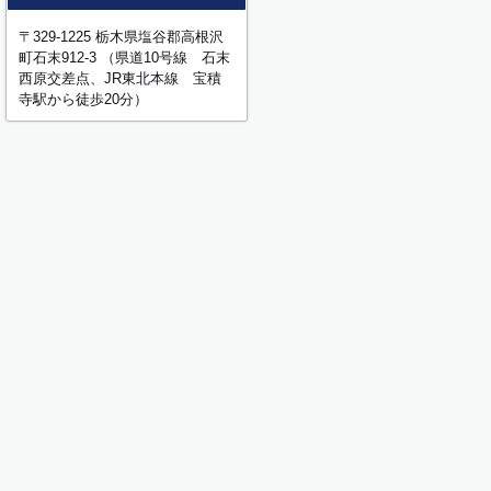
〒329-1225 栃木県塩谷郡高根沢
町石末912-3 （県道10号線 石末
西原交差点、JR東北本線 宝積
寺駅から徒歩20分）