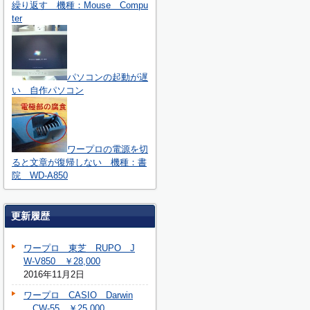
繰り返す 機種：Mouse Compu
ter
パソコンの起動が遅
い 自作パソコン
ワープロの電源を切
ると文章が復帰しない 機種：書
院 WD-A850
更新履歴
ワープロ 東芝 RUPO J
W-V850 ￥28,000
2016年11月2日
ワープロ CASIO Darwin
CW-55 ￥25,000