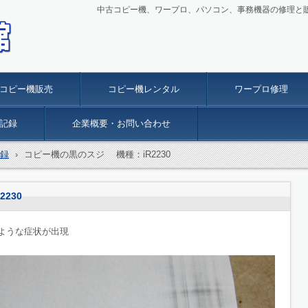
中古コピー機、ワープロ、パソコン、事務機器の修理と
パソコ
OA再
コピー機販売
コピー機レンタル
ワープロ修理
記録
企業概要・お問い合わせ
録
›
コピー機の黒のスジ 機種：iR2230
230
のような症状が出現