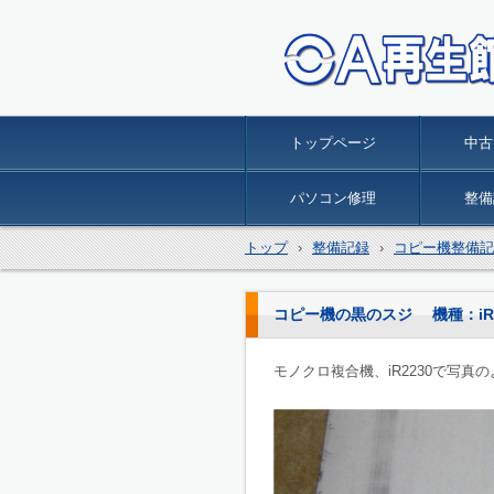
中古コピー機、ワープロ、
ンの修理と販売 栃木県の
トップページ
中古
生館
パソコン修理
整備
トップ
›
整備記録
›
コピー機整備記
コピー機の黒のスジ 機種：iR2
モノクロ複合機、iR2230で写真