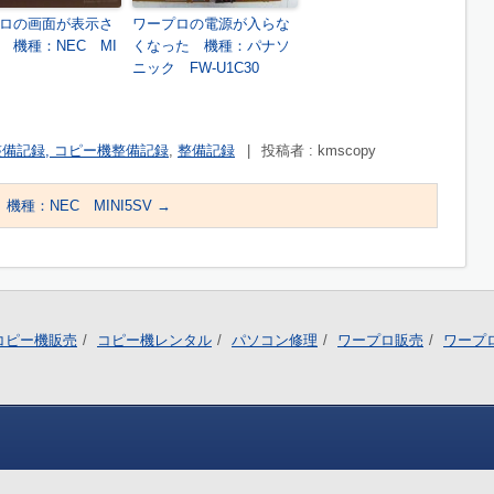
ロの画面が表示さ
ワープロの電源が入らな
 機種：NEC MI
くなった 機種：パナソ
ニック FW-U1C30
整備記録, コピー機整備記録
,
整備記録
|
投稿者 : kmscopy
種：NEC MINI5SV
→
コピー機販売
コピー機レンタル
パソコン修理
ワープロ販売
ワープ