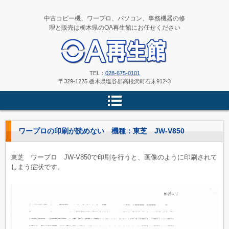
中古コピー機、ワープロ、パソコン、事務機器の修
理と販売は栃木県のOA再生館にお任せください
中古コピー機、ワープロ、パソコ
TEL：
028-675-0101
〒329-1225 栃木県塩谷郡高根沢町石末912-3
ンの修理と販売 栃木県のOA再
生館
ワープロの印刷が読めない 機種：東芝 JW-V850
東芝 ワープロ JW-V850で印刷を行うと、画像のように印刷されて
しまう症状です。