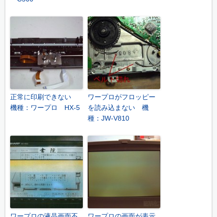
正常に印刷できない
ワープロがフロッピー
機種：ワープロ HX-5
を読み込まない 機
種：JW-V810
ワープロの液晶画面不
ワープロの画面が表示