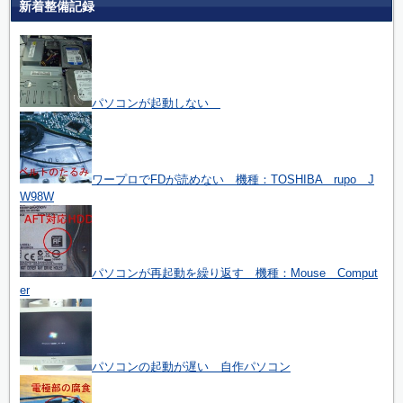
新着整備記録
パソコンが起動しない
ワープロでFDが読めない 機種：TOSHIBA rupo J
W98W
パソコンが再起動を繰り返す 機種：Mouse Comput
er
パソコンの起動が遅い 自作パソコン