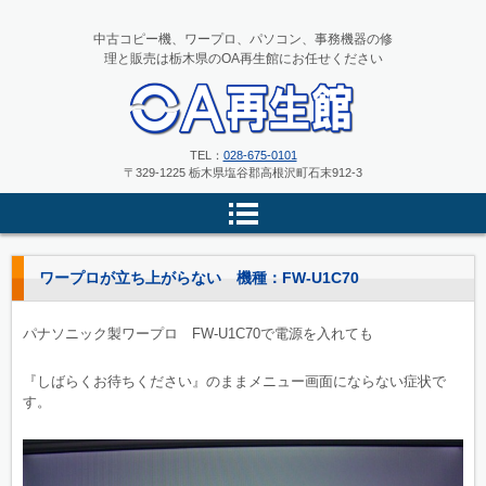
中古コピー機、ワープロ、パソコン、事務機器の修
理と販売は栃木県のOA再生館にお任せください
中古コピー機、ワープロ、パソコ
TEL：
028-675-0101
〒329-1225 栃木県塩谷郡高根沢町石末912-3
ンの修理と販売 栃木県のOA再
生館
ワープロが立ち上がらない 機種：FW-U1C70
パナソニック製ワープロ FW-U1C70で電源を入れても
『しばらくお待ちください』のままメニュー画面にならない症状で
す。