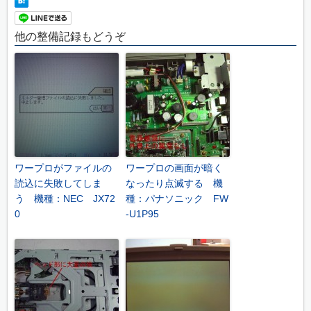
他の整備記録もどうぞ
ワープロがファイルの
ワープロの画面が暗く
読込に失敗してしま
なったり点滅する 機
う 機種：NEC JX72
種：パナソニック FW
0
-U1P95