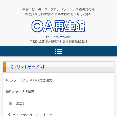
中古コピー機、ワープロ、パソコン、事務機器の修
理と販売は栃木県のOA再生館にお任せください
中古コピー機、ワープロ、パソコ
TEL：
028-675-0101
〒329-1225 栃木県塩谷郡高根沢町石末912-3
ンの修理と販売 栃木県のOA再
生館
【プリントサービス】
A4カラー印刷、480部のご注文
印刷料金：3,840円
（翌日発送）
ご注文ありがとうございました