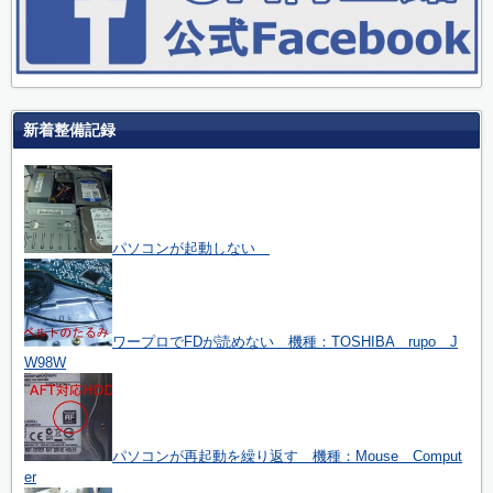
新着整備記録
パソコンが起動しない
ワープロでFDが読めない 機種：TOSHIBA rupo J
W98W
パソコンが再起動を繰り返す 機種：Mouse Comput
er