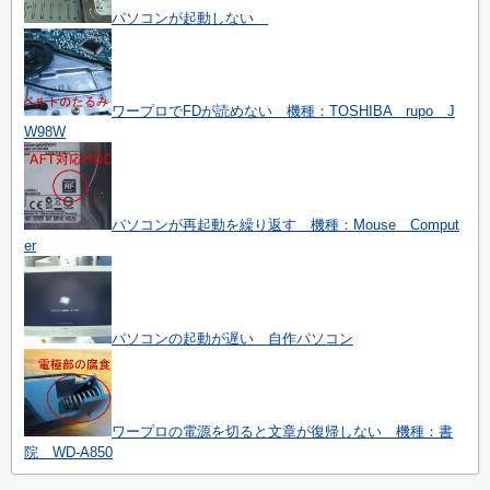
パソコンが起動しない
ワープロでFDが読めない 機種：TOSHIBA rupo J
W98W
パソコンが再起動を繰り返す 機種：Mouse Comput
er
パソコンの起動が遅い 自作パソコン
ワープロの電源を切ると文章が復帰しない 機種：書
院 WD-A850