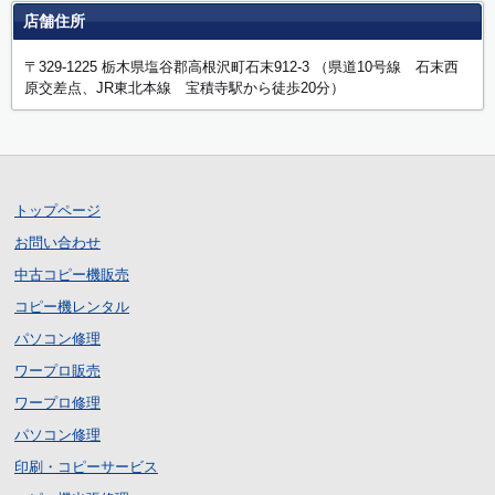
店舗住所
〒329-1225 栃木県塩谷郡高根沢町石末912-3 （県道10号線 石末西
原交差点、JR東北本線 宝積寺駅から徒歩20分）
トップページ
お問い合わせ
中古コピー機販売
コピー機レンタル
パソコン修理
ワープロ販売
ワープロ修理
パソコン修理
印刷・コピーサービス