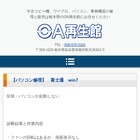
中古コピー機、ワープロ、パソコン、事務機器の修
理と販売は栃木県のOA再生館にお任せください
中古コピー機、ワープロ、パソコ
TEL：
028-675-0101
〒329-1225 栃木県塩谷郡高根沢町石末912-3
ンの修理と販売 栃木県のOA再
生館
【パソコン修理】 富士通 win7
症状：パソコンが起動しない
診断結果と作業内容
・ファンの回転はあるが、画面表示なし