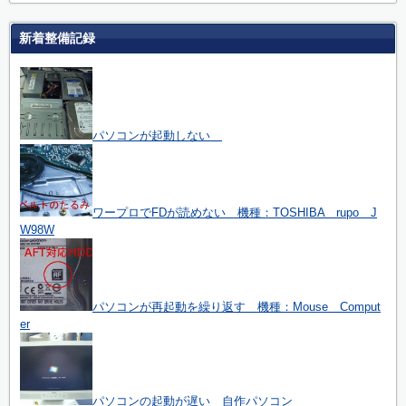
新着整備記録
パソコンが起動しない
ワープロでFDが読めない 機種：TOSHIBA rupo J
W98W
パソコンが再起動を繰り返す 機種：Mouse Comput
er
パソコンの起動が遅い 自作パソコン