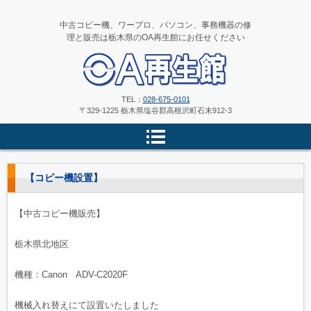
中古コピー機、ワープロ、パソコン、事務機器の修
理と販売は栃木県のOA再生館にお任せください
中古コピー機、ワープロ、パソコ
TEL：
028-675-0101
〒329-1225 栃木県塩谷郡高根沢町石末912-3
ンの修理と販売 栃木県のOA再
生館
【コピー機設置】
【中古コピー機販売】
栃木県北地区
機種：Canon ADV-C2020F
機械入れ替えにて設置いたしました